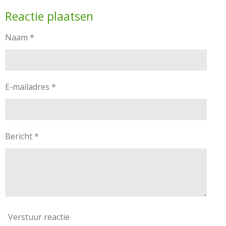
l
e
a
l
Reactie plaatsen
e
l
r
e
n
e
n
Naam *
E-mailadres *
Bericht *
Verstuur reactie