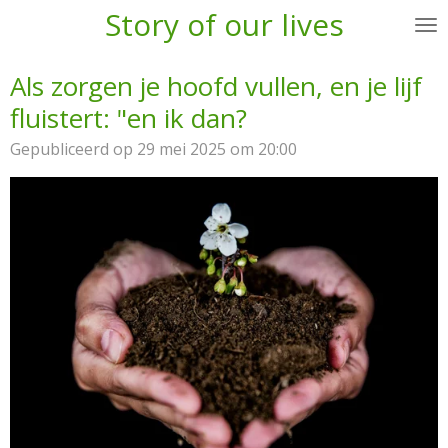
Story of our lives
Ga
direct
naar
Als zorgen je hoofd vullen, en je lijf
de
fluistert: "en ik dan?
hoofdinhoud
Gepubliceerd op 29 mei 2025 om 20:00