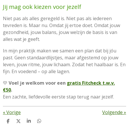
Jij mag ook kiezen voor jezelf
Niet pas als alles geregeld is. Niet pas als iedereen
tevreden is. Maar nu. Omdat jij ertoe doet. Omdat jouw
gezondheid, jouw balans, jouw welzijn de basis is van
alles wat je geeft.
In mijn praktijk maken we samen een plan dat bij jóu
past. Geen standaardlijstjes, maar afgestemd op jouw
leven, jouw ritme, jouw lichaam. Zodat het haalbaar is. En
fijn. En voedend – op alle lagen.
💛
Voel je welkom voor een
gratis Fitcheck t.w.v.
€50
.
Een zachte, liefdevolle eerste stap terug naar jezelf.
«
Vorige
Volgende
»
D
D
S
D
e
e
h
e